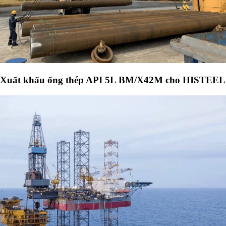
Xuất khẩu ống thép API 5L BM/X42M cho HISTEEL