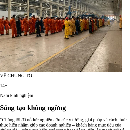
VỀ CHÚNG TÔI
14+
Năm kinh nghiệm
Sáng tạo không ngừng
“Chúng tôi đã nỗ lực nghiên cứu các ý tưởng, giải pháp và cách thức
thực hiện nhằm giúp các doanh nghiệp – khách hàng mục tiêu của