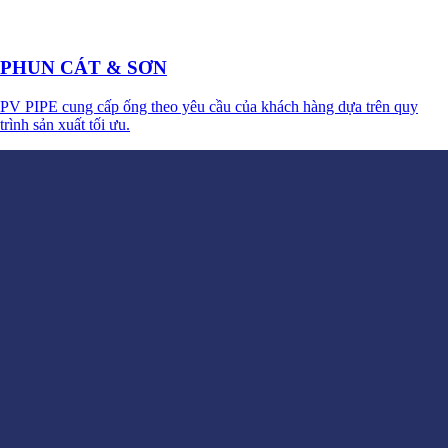
PHUN CÁT & SƠN
PV PIPE cung cấp ống theo yêu cầu của khách hàng dựa trên quy
trình sản xuất tối ưu.