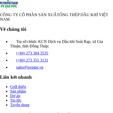
CÔNG TY CỔ PHẦN SẢN XUẤT
ỐNG THÉP DẦU KHÍ VIỆT
NAM
Về chúng tôi
Trụ sở chính: KCN Dịch vụ Dầu khí Soài Rạp, xã Gia
Thuận, tỉnh Đồng Tháp;
(+84) 273 384 3535
(+84) 273 351 3131
sales@pvpipe.vn
Liên kết nhanh
Giới thiệu
Sản phẩm
Dự án
Tin tức
Tuyển dụng