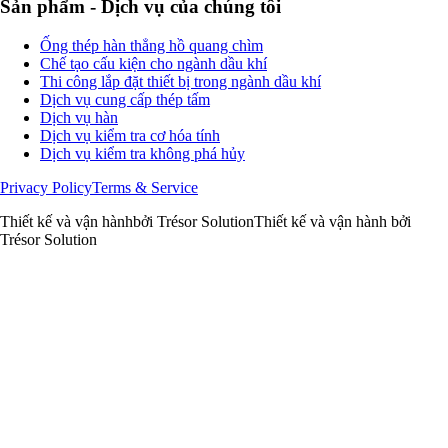
Sản phẩm - Dịch vụ của chúng tôi
Ống thép hàn thẳng hồ quang chìm
Chế tạo cấu kiện cho ngành dầu khí
Thi công lắp đặt thiết bị trong ngành dầu khí
Dịch vụ cung cấp thép tấm
Dịch vụ hàn
Dịch vụ kiểm tra cơ hóa tính
Dịch vụ kiểm tra không phá hủy
Privacy Policy
Terms & Service
Thiết kế và vận hành
bởi Trésor Solution
Thiết kế và vận hành bởi
Trésor Solution