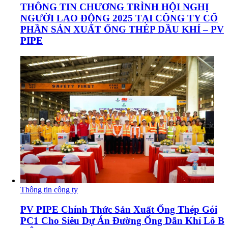
THÔNG TIN CHƯƠNG TRÌNH HỘI NGHỊ
NGƯỜI LAO ĐỘNG 2025 TẠI CÔNG TY CỔ
PHẦN SẢN XUẤT ỐNG THÉP DẦU KHÍ – PV
PIPE
Thông tin công ty
PV PIPE Chính Thức Sản Xuất Ống Thép Gói
PC1 Cho Siêu Dự Án Đường Ống Dẫn Khí Lô B