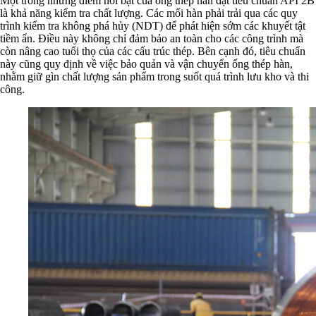
Một trong những điểm nổi bật của ống thép hàn đạt tiêu chuẩn API 2B
là khả năng kiểm tra chất lượng. Các mối hàn phải trải qua các quy
trình kiểm tra không phá hủy (NDT) để phát hiện sớm các khuyết tật
tiềm ẩn. Điều này không chỉ đảm bảo an toàn cho các công trình mà
còn nâng cao tuổi thọ của các cấu trúc thép. Bên cạnh đó, tiêu chuẩn
này cũng quy định về việc bảo quản và vận chuyển ống thép hàn,
nhằm giữ gìn chất lượng sản phẩm trong suốt quá trình lưu kho và thi
công.