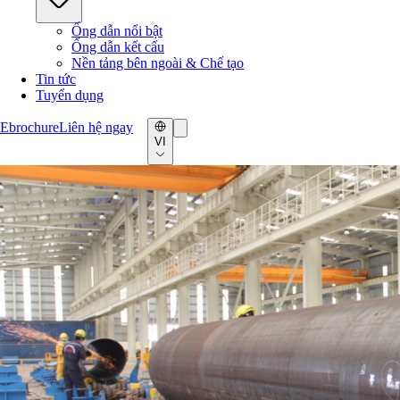
Ống dẫn nổi bật
Ống dẫn kết cấu
Nền tảng bên ngoài & Chế tạo
Tin tức
Tuyển dụng
Ebrochure
Liên hệ ngay
VI