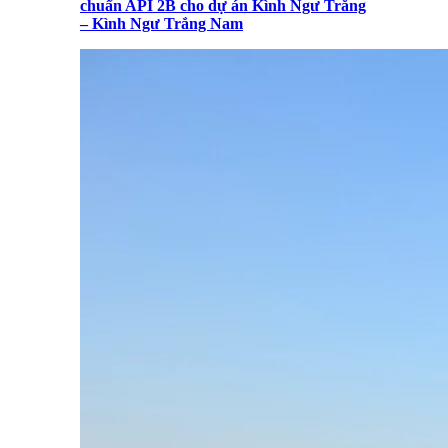
chuẩn API 2B cho dự án Kình Ngư Trắng
– Kình Ngư Trắng Nam