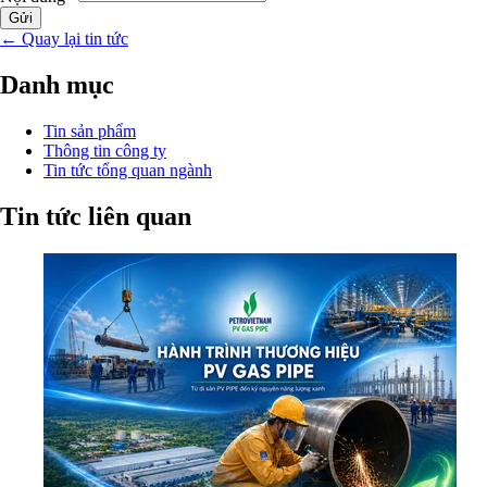
Gửi
←
Quay lại tin tức
Danh mục
Tin sản phẩm
Thông tin công ty
Tin tức tổng quan ngành
Tin tức liên quan