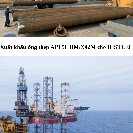
Xuất khẩu ống thép API 5L BM/X42M cho HISTEEL