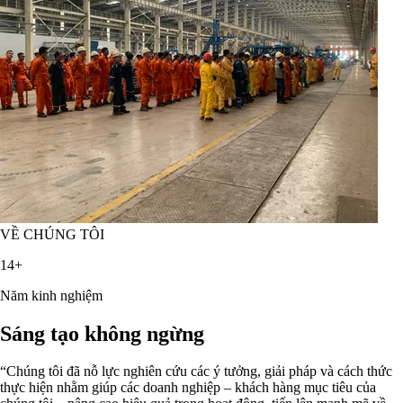
VỀ CHÚNG TÔI
14+
Năm kinh nghiệm
Sáng tạo không ngừng
“Chúng tôi đã nỗ lực nghiên cứu các ý tưởng, giải pháp và cách thức
thực hiện nhằm giúp các doanh nghiệp – khách hàng mục tiêu của