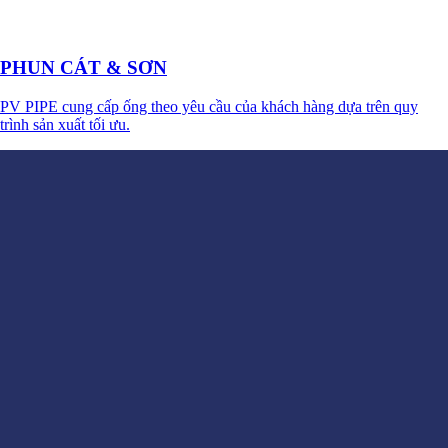
PHUN CÁT & SƠN
PV PIPE cung cấp ống theo yêu cầu của khách hàng dựa trên quy
trình sản xuất tối ưu.