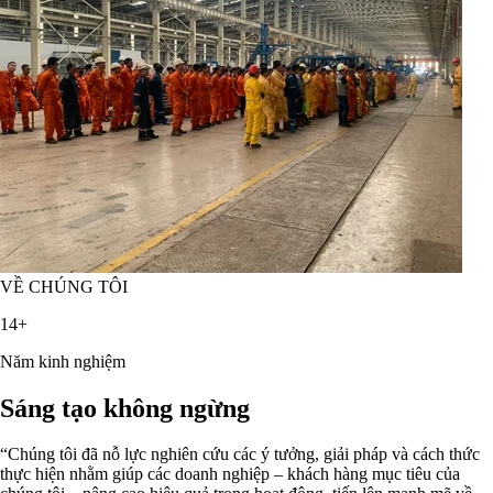
VỀ CHÚNG TÔI
14+
Năm kinh nghiệm
Sáng tạo không ngừng
“Chúng tôi đã nỗ lực nghiên cứu các ý tưởng, giải pháp và cách thức
thực hiện nhằm giúp các doanh nghiệp – khách hàng mục tiêu của