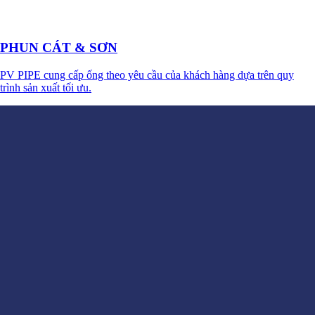
PHUN CÁT & SƠN
PV PIPE cung cấp ống theo yêu cầu của khách hàng dựa trên quy
trình sản xuất tối ưu.