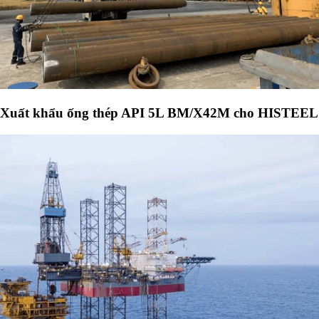
Xuất khẩu ống thép API 5L BM/X42M cho HISTEEL