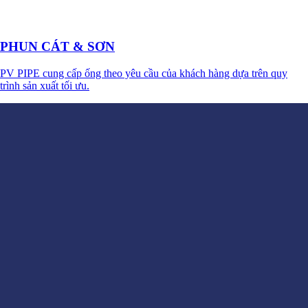
PHUN CÁT & SƠN
PV PIPE cung cấp ống theo yêu cầu của khách hàng dựa trên quy
trình sản xuất tối ưu.