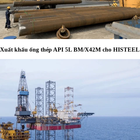
Xuất khẩu ống thép API 5L BM/X42M cho HISTEEL