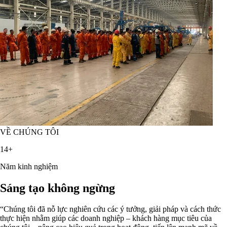
VỀ CHÚNG TÔI
14+
Năm kinh nghiệm
Sáng tạo không ngừng
“Chúng tôi đã nỗ lực nghiên cứu các ý tưởng, giải pháp và cách thức
thực hiện nhằm giúp các doanh nghiệp – khách hàng mục tiêu của