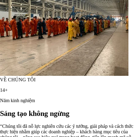
VỀ CHÚNG TÔI
14+
Năm kinh nghiệm
Sáng tạo không ngừng
“Chúng tôi đã nỗ lực nghiên cứu các ý tưởng, giải pháp và cách thức
thực hiện nhằm giúp các doanh nghiệp – khách hàng mục tiêu của