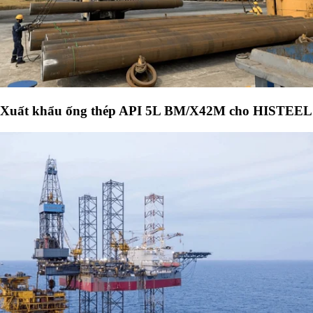
Xuất khẩu ống thép API 5L BM/X42M cho HISTEEL