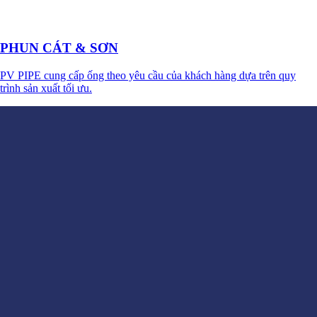
PHUN CÁT & SƠN
PV PIPE cung cấp ống theo yêu cầu của khách hàng dựa trên quy
trình sản xuất tối ưu.